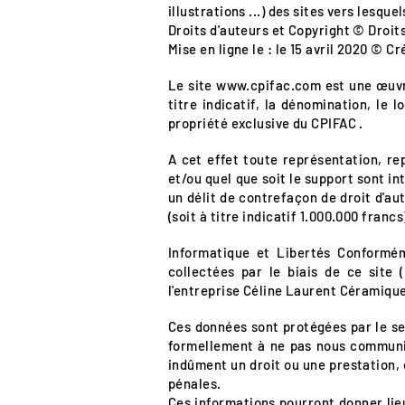
illustrations ...) des sites vers lesque
Droits d'auteurs et Copyright © Droits
Mise en ligne le : le 15 avril 2020 © 
Le site
www.cpifac.com
est une œuvre
titre indicatif, la dénomination, le
propriété exclusive du CPIFAC .
A cet effet toute représentation, re
et/ou quel que soit le support sont in
un délit de contrefaçon de droit d'a
(soit à titre indicatif 1.000.000 fran
Informatique et Libertés Conforméme
collectées par le biais de ce site
l'entreprise Céline Laurent Céramique
Ces données sont protégées par le sec
formellement à ne pas nous communique
indûment un droit ou une prestation, 
pénales.
Ces informations pourront donner lieu 