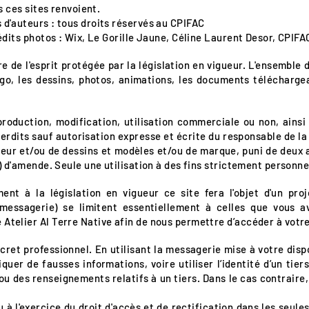
ls ces sites renvoient.
 d'auteurs : tous droits réservés au CPIFAC
Crédits photos : Wix, Le Gorille Jaune, Céline Laurent Desor, CPIFA
 de l'esprit protégée par la législation en vigueur. L'ensemble
 logo, les dessins, photos, animations, les documents télécharg
production, modification, utilisation commerciale ou non, ainsi 
terdits sauf autorisation expresse et écrite du responsable de l
uteur et/ou de dessins et modèles et/ou de marque, puni de deux
cs) d'amende. Seule une utilisation à des fins strictement personne
nt à la législation en vigueur ce site fera l'objet d'un pr
 (messagerie) se limitent essentiellement à celles que vous
 Atelier Al Terre Native afin de nous permettre d’accéder à vot
ret professionnel. En utilisant la messagerie mise à votre disp
r de fausses informations, voire utiliser l’identité d’un tiers
ou des renseignements relatifs à un tiers. Dans le cas contraire
à l'exercice du droit d'accès et de rectification dans les seules