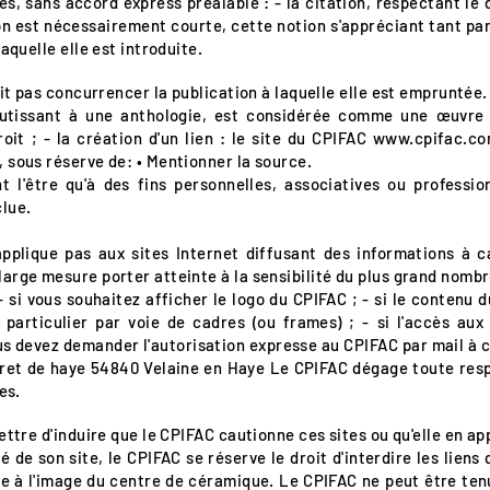
, sans accord express préalable : - la citation, respectant le d
on est nécessairement courte, cette notion s'appréciant tant par 
aquelle elle est introduite.
oit pas concurrencer la publication à laquelle elle est empruntée.
boutissant à une anthologie, est considérée comme une œuvre 
roit ; - la création d'un lien : le site du CPIFAC
www.cpifac.c
, sous réserve de:
• Mentionner la source.
t l'être qu'à des fins personnelles, associatives ou profession
clue.
'applique pas aux sites Internet diffusant des informations à 
arge mesure porter atteinte à la sensibilité du plus grand nombr
 si vous souhaitez afficher le logo du CPIFAC ; - si le contenu d
 particulier par voie de cadres (ou frames) ; - si l'accès aux
ous devez demander l'autorisation expresse au CPIFAC par mail à
c
 foret de haye 54840 Velaine en Haye Le CPIFAC dégage toute resp
es.
ettre d'induire que le CPIFAC cautionne ces sites ou qu'elle en a
ité de son site, le CPIFAC se réserve le droit d'interdire les liens
ice à l'image du centre de céramique. Le CPIFAC ne peut être ten