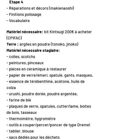
Etape 4
- Réparations et décors (makienaoshi)
- Finitions polissage
- Vocabulaire
Matériel nécessaire:
kit Kintsugi 200€ à acheter
(CPIFAC)
Terre :
argiles en poudre (tonoko, jinoko)
Matériel nécessaire stagiaire:
- colles, scotchs
- peintures, pinceaux
- pièces en céramique à restaurer
- papier de verre/émeri, spatule, gants, masques,
- essence de térébenthine, acétone, huile de
colza
- urushi, poudre dorée, poudre argentée,
- farine de blé
- plaques de verre, spatules, cutter/lame, boites
de bois, tasseaux
- thermomètre, hygromètre
- outils à couper/percer/poncer de type Dremel
- tablier, blouse
- sacs dédiés pour les déchets