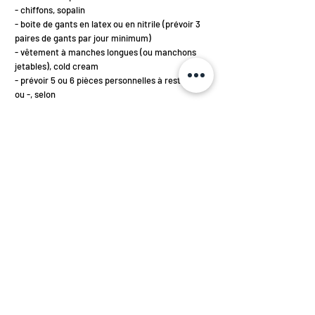
- chiffons, sopalin
- boite de gants en latex ou en nitrile (prévoir 3
paires de gants par jour minimum)
- vêtement à manches longues (ou manchons
jetables), cold cream
- prévoir 5 ou 6 pièces personnelles à restaurer (+
ou -, selon
complexité)
- boite(s) en bois (ou en carton), fermée(s), pour y
stocker vos pièces
-> la taille doit être adaptée aux pièces
apportées pour le transport
- chiffon en tissu ou papier journal pour chaque
boite, petits
tasseaux de bois
- carnet pour prise de notes et croquis
Acheter le cours
S'abonner