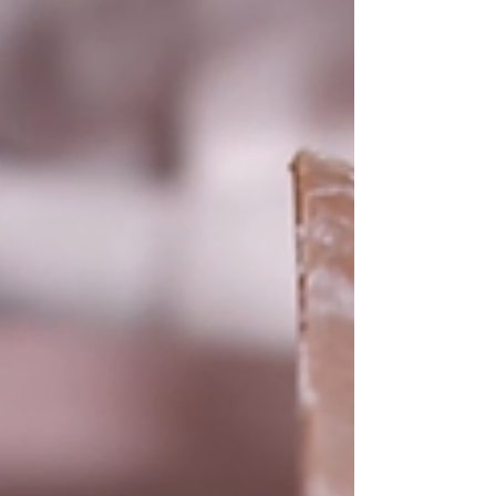
Nerikomi
Poche d'air, nériage, marbrure,
fibres de verre