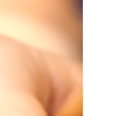
formes l'esthétique de l'art du
thé. Cette tradition est
perpétuée à Kyoto par la famille
Raku qui se transmet, génération
après génération (encore de nos
jours avec Kichizaemon XV, né en
1949) non seulement le savoir-
faire mais aussi l'esprit de
l'art du thé (notions du néant,
du vide et plus tard, de
l'imparfait, de l'inachevé) qui
fait la grande singularité de
ces bols.