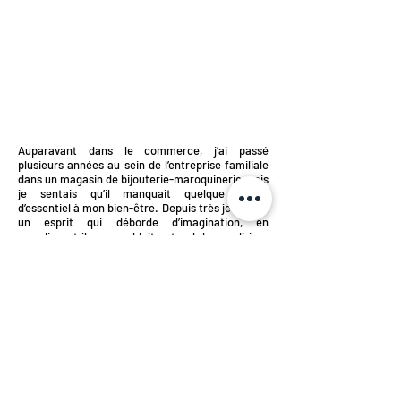
Auparavant dans le commerce, j’ai passé
plusieurs années au sein de l’entreprise familiale
dans un magasin de bijouterie-maroquinerie mais
je sentais qu’il manquait quelque chose
d’essentiel à mon bien-être. Depuis très jeune, j’ai
un esprit qui déborde d’imagination, en
grandissant il me semblait naturel de me diriger
vers un métier qui me ressemble davantage et
encourageant la création artistique.
Aujourd’hui j’ai passé le pas et souhaite me
reconvertir c’est pourquoi je souhaite découvrir
le métier de plasticien-céramiste au sein du
Cpifac afin d’avoir un enseignement complet et
de qualité.
Formation de Plasticien-Céramiste au CPIFAC
2021-2022
Retrouvez le CPIFAC sur les réseaux
Mentions
légales