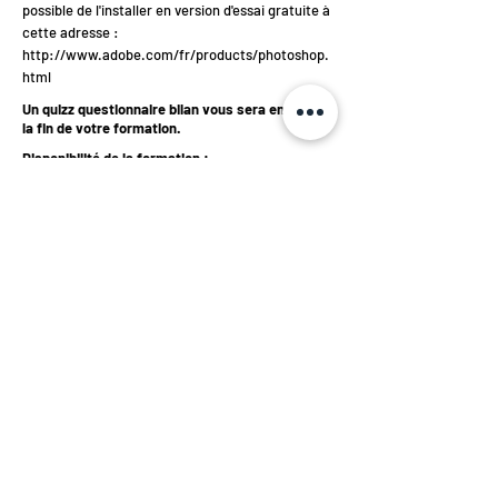
possible de l'installer en version d'essai gratuite à
cette adresse :
http://www.adobe.com/fr/products/photoshop.
html
Un quizz questionnaire bilan vous sera envoyé à
la fin de votre formation.
Disponibilité de la formation :
1 an
Langue
Français
Acheter le cours