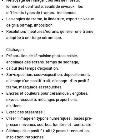
Nettoyage de l'image, courbes de niveaux,
lumière et contraste, seuils de niveaux,
les
différents types de trames,
incidences
Les angles de trame, la linéature, exports niveaux
de gris/bitmap, imposition,
Résolution/linéatures/écrans, générer une trame
adaptée à un tirage céramique.
Clichage :
Préparation de l'émulsion photosensible,
encollage des écrans, temps de séchage,
calcul des temps d'exposition,
Sur-exposition, sous-exposition, dépouillement,
clichage d'un positif trait, clichage
d'un positif
tramé, masquage et retouches.
Encres et couleurs pour céramique : engobes,
oxydes, viscosité, mélanges
proportions,
dilutions.
Exercices présentés :
Créer 1 image en typons numériques : bases pré-
presse : niveaux, courbes, lumière et
contraste
Clichage d'un positif trait (2 poses) : enduction,
insolation, retouches.